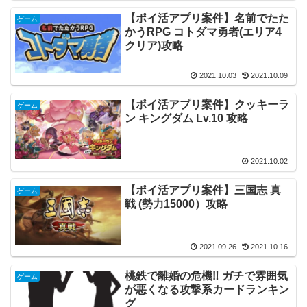
【ポイ活アプリ案件】名前でたた
ゲーム
かうRPG コトダマ勇者(エリア4
クリア)攻略
2021.10.03
2021.10.09
【ポイ活アプリ案件】クッキーラ
ゲーム
ン キングダム Lv.10 攻略
2021.10.02
【ポイ活アプリ案件】三国志 真
ゲーム
戦 (勢力15000）攻略
2021.09.26
2021.10.16
桃鉄で離婚の危機‼ ガチで雰囲気
ゲーム
が悪くなる攻撃系カードランキン
グ