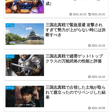
成）
2021.10.23
2021.10.31
三国志真戦で緊急退避 攻撃され
ゲーム
すぎて勢力が上がらない時には決
断すべき
2021.10.16
三国志真戦で趙雲ゲット!トップ
ゲーム
クラスの万能武将の性能と評価
2021.10.10
三国志真戦で占領した土地が取ら
ゲーム
れて腹立ったのでリベンジした結
果
2021.10.09