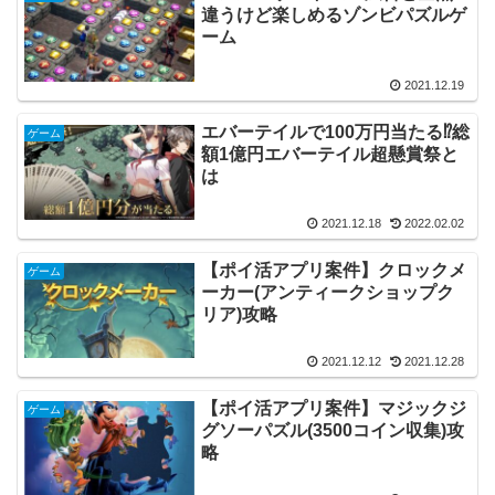
違うけど楽しめるゾンビパズルゲ
ーム
2021.12.19
エバーテイルで100万円当たる⁉総
ゲーム
額1億円エバーテイル超懸賞祭と
は
2021.12.18
2022.02.02
【ポイ活アプリ案件】クロックメ
ゲーム
ーカー(アンティークショップク
リア)攻略
2021.12.12
2021.12.28
【ポイ活アプリ案件】マジックジ
ゲーム
グソーパズル(3500コイン収集)攻
略