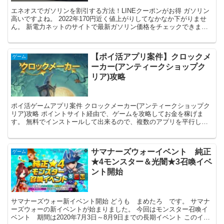
エネオスでガソリンを割引する方法！LINEクーポンがお得 ガソリン
高いですよね。 2022年170円近く値上がりしてなかなか下がりませ
ん。 新電力ネットのサイトで最新ガソリン価格をチェックできま
す。 我が家ではレギュラ...
【ポイ活アプリ案件】クロックメ
ゲーム
ーカー(アンティークショップク
リア)攻略
ポイ活ゲームアプリ案件 クロックメーカー(アンティークショップク
リア)攻略 ポイントサイト経由で、ゲームを攻略してお金を稼げま
す。 無料でインストールして出来るので、複数のアプリを平行して
やれば月1万以上の収入も可能 ゲーム好きには...
サマナーズウォーイベント 純正
ゲーム
★4モンスター＆光闇★3召喚イベ
ント開始
サマナーズウォー新イベント開始 どうも まめたろ です。 サマナ
ーズウォーの新イベントが始まりました。 今回はモンスター召喚イ
ベント 期間は2020年7月3日～8月9日までの長期イベント このイベ