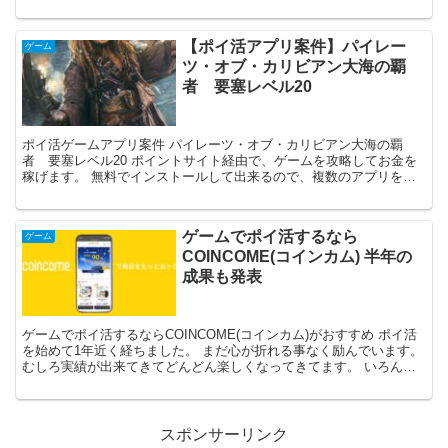
ント半年に一回くらいのペースでくるので...
【ポイ活アプリ案件】パイレー
ゲーム
ツ・オブ・カリビアン大海の覇
者 要塞レベル20
ポイ活ゲームアプリ案件 パイレーツ・オブ・カリビアン大海の覇
者 要塞レベル20 ポイントサイト経由で、ゲームを攻略してお金を
稼げます。 無料でインストールして出来るので、複数のアプリを平
行してやれば月1万以上の収入も可能 ゲーム好き...
ゲームでポイ活するなら
ゲーム
COINCOME(コインカム) 半年の
成果も発表
ゲームでポイ活するならCOINCOME(コインカム)がおすすめ ポイ活
を始めて1年近く経ちました。 まだ心が折れる事なく励んでいます。
むしろ実績が出来てきてどんどん楽しくなってきてます。 いろんな
ポイ活をやりましたが、一番楽...
スポンサーリンク