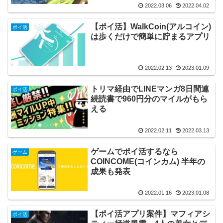
2022.03.06
2022.04.02
【ポイ活】WalkCoin(アルコイン)
ポイ活
は歩くだけで簡単に貯まるアプリ
2022.02.13
2023.01.09
トリマ経由でLINEマンガ8日間連
ポイ活
続読書で960円分のマイルがもら
える
2022.02.11
2022.03.13
ゲームでポイ活するなら
ゲーム
COINCOME(コインカム) 半年の
成果も発表
2022.01.16
2023.01.08
【ポイ活アプリ案件】マフィアシ
ポイ活